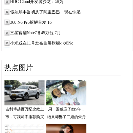
HDC.Cloud开发者沙龙：华为
假如顺丰当初从了阿里巴巴，现在快递
360 N6 Pro拆解首发 16
三星官翻Note7备45万台,7月
小米或在11号发布曲屏旗舰小米No
热点图片
吉利博越百万纪念款上
周一围独宠了她5年，
市，可我却不推荐购买
结果却娶了二婚的朱丹