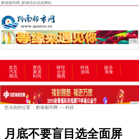
黔南都市网_黔南综合信息网站
广告
首页
资讯
财经
科技
娱乐
汽车
家居
企业
游戏
美食
商讯
时尚
微商
广告
您当前的位置 ：
黔南都市网
>>
科技
月底不要盲目选全面屏