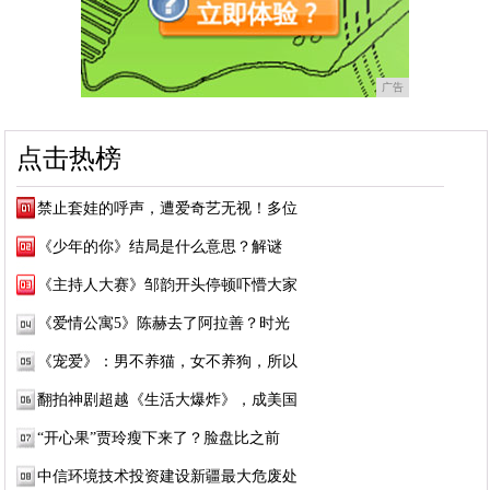
广告
点击热榜
禁止套娃的呼声，遭爱奇艺无视！多位
《少年的你》结局是什么意思？解谜
《主持人大赛》邹韵开头停顿吓懵大家
《爱情公寓5》陈赫去了阿拉善？时光
《宠爱》：男不养猫，女不养狗，所以
翻拍神剧超越《生活大爆炸》，成美国
“开心果”贾玲瘦下来了？脸盘比之前
中信环境技术投资建设新疆最大危废处