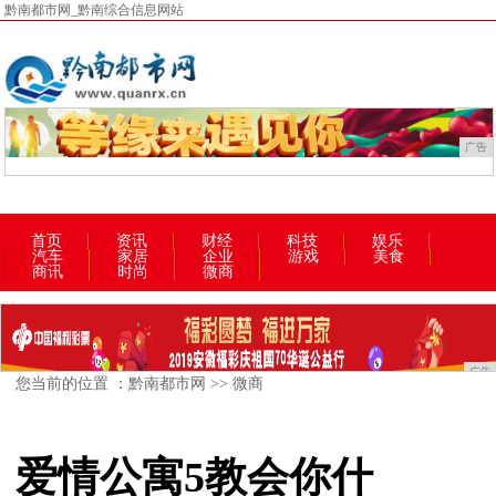
黔南都市网_黔南综合信息网站
广告
首页
资讯
财经
科技
娱乐
汽车
家居
企业
游戏
美食
商讯
时尚
微商
广告
您当前的位置 ：
黔南都市网
>>
微商
爱情公寓5教会你什