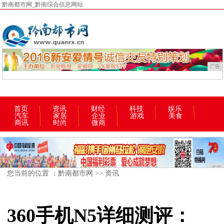
黔南都市网_黔南综合信息网站
广告
首页
资讯
财经
科技
娱乐
汽车
家居
企业
游戏
美食
商讯
时尚
微商
广告
您当前的位置 ：
黔南都市网
>>
资讯
360手机N5详细测评：