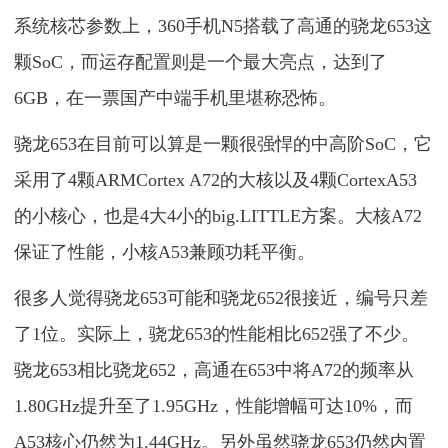
系统核芯参数上，360手机N5搭载了高通的骁龙653这
颗SoC，而运存配置则是一个最大亮点，达到了
6GB，在一票国产中端手机里堪称恐怖。
骁龙653在目前可以算是一颗很强悍的中高阶SoC，它
采用了4颗ARMCortex A72的大核以及4颗CortexA53
的小核心，也是4大4小的big.LITTLE方案。大核A72
保证了性能，小核A53兼顾功耗平衡。
很多人觉得骁龙653可能和骁龙652很接近，编号只差
了1位。实际上，骁龙653的性能相比652强了不少。
骁龙653相比骁龙652，高通在653中将A72的频率从
1.80GHz提升至了1.95GHz，性能增幅可达10%，而
A53核心仍然为1.44GHz。另外虽然骁龙653仍然内置