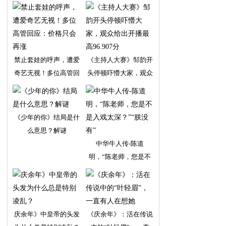
禁止套娃的呼声，遭爱
《主持人大赛》邹韵开
奇艺无视！多位高管回
头停顿吓懵大家，观众
《少年的你》结局是什
么意思？解谜
中华牛人传-陈道
明，“陈老师，您是不
是入
庆余年》中皇帝的头发
《庆余年》：活在传说