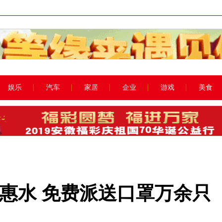
娱乐
汽车
家居
企业
游戏
美食
进惠水 免费派送口罩万余只