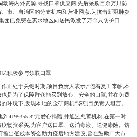
调动海内外资源,寻找口罩供应商,先后采购百余万只防
省、市、自治区的分支机构和营业网点,为抗击新冠肺炎
达集团已免费在惠水地区向居民派发了万余只防护口
市民积极参与领取口罩
作正处于关键时期,项目负责人表示,“随着复工来临,本
放也是为了保障群众能买到放心、安全的口罩,并在免费
退的环境下,发现本地的金矿商机”该项目负责人坦言。
4199355.82元爱心捐赠,并通过慈善机构,在第一时
防疫物资采买,为客户送口罩、送消毒液、送健康险。筑
政府推出低成本资金助力疫后地方建设,旨在鼓励广大市