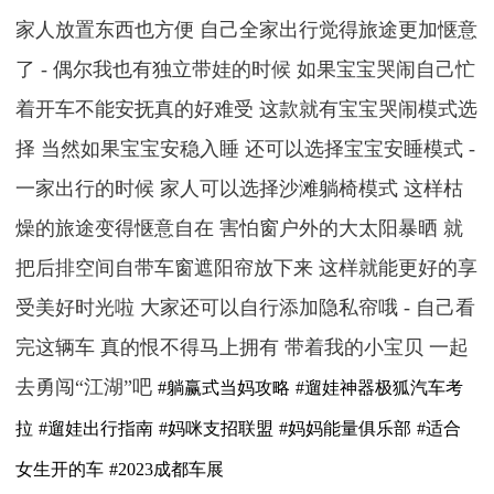
家人放置东西也方便 自己全家出行觉得旅途更加惬意
了 - 偶尔我也有独立带娃的时候 如果宝宝哭闹自己忙
着开车不能安抚真的好难受 这款就有宝宝哭闹模式选
择 当然如果宝宝安稳入睡 还可以选择宝宝安睡模式 -
一家出行的时候 家人可以选择沙滩躺椅模式 这样枯
燥的旅途变得惬意自在 害怕窗户外的大太阳暴晒 就
把后排空间自带车窗遮阳帘放下来 这样就能更好的享
受美好时光啦 大家还可以自行添加隐私帘哦 - 自己看
完这辆车 真的恨不得马上拥有 带着我的小宝贝 一起
去勇闯“江湖”吧
#躺赢式当妈攻略
#遛娃神器极狐汽车考
拉
#遛娃出行指南
#妈咪支招联盟
#妈妈能量俱乐部
#适合
女生开的车
#2023成都车展