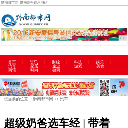
黔南都市网_黔南综合信息网站
广告
首页
资讯
财经
科技
娱乐
汽车
家居
企业
游戏
美食
商讯
时尚
微商
广告
您当前的位置 ：
黔南都市网
>>
汽车
超级奶爸选车经 | 带着