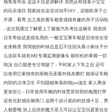
预售发布会 这边不仅是讲解详 竟然还有很多小宝宝
的玩乐项目 我家娃在这尝试动手DIY，还能听亲子公
开课，看秀 总之真的看车都变成很有趣的亲子活动啦
- 这次我通过了解爱上了极狐汽车考拉这辆车 我觉得
日常带娃还是很实用的 一般宝宝乘车都是后排坐在安
全座椅里 我驾驶的时候总是忍不住回头看小家伙干什
么这款车就有B柱专属监测摄像头 能轻松的掌握一切
情况 自己能更专注驾驶了 - 平时家人下车之后 还可
以使用它家独有的座舱无汞紫外线杀菌灯 能保证车舱
内部的洁净卫生 不怕隐秘角落的细jun滋生 家人乘坐
更加安心 - 日常使用车辆的时候贯穿前部的氛围灯带
还有光影感应侧滑门 这两个设计真的科技感十足，男
人都爱哦 加上后排的魔方茶几可以让宝宝玩耍更自在